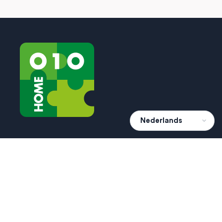
Snelle links
hoe werkt het?
projecten
agenda
dien een wens in