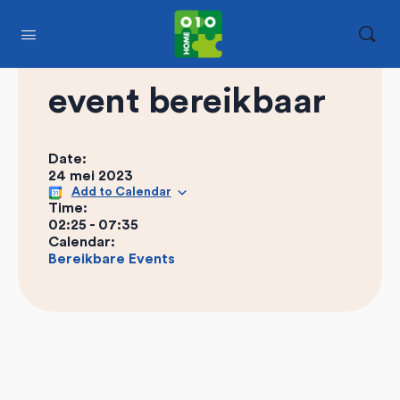
event bereikbaar
Date:
24 mei 2023
Add to Calendar
Time:
02:25
-
07:35
Calendar:
Bereikbare Events