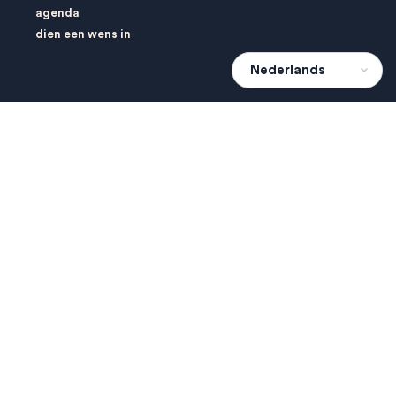
agenda
dien een wens in
Over 010Home
over ons
contact
privacybeleid
&
gebruikersvoorwaarden