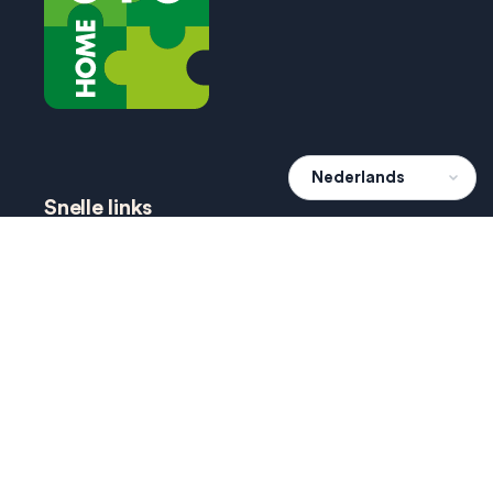
Snelle links
hoe werkt het?
projecten
agenda
dien een wens in