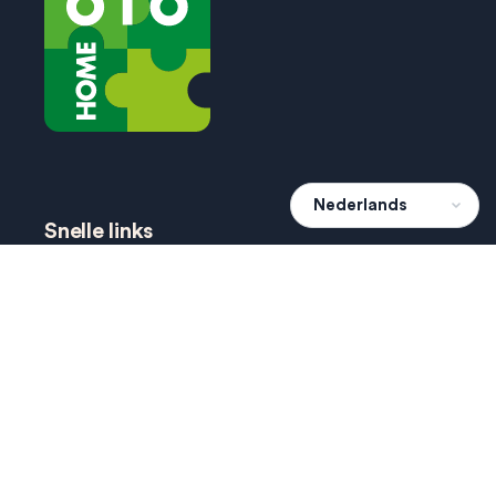
Snelle links
hoe werkt het?
projecten
agenda
dien een wens in