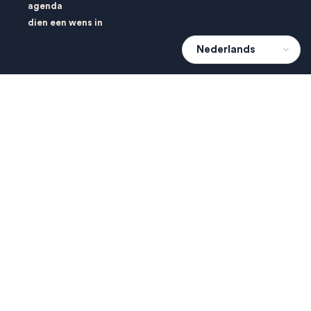
agenda
dien een wens in
Over 010Home
over ons
contact
privacybeleid
&
gebruikersvoorwaarden