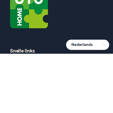
Snelle links
hoe werkt het?
projecten
agenda
dien een wens in