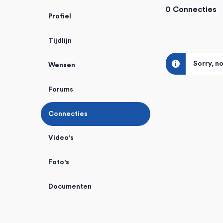
0
Connecties
Profiel
Tijdlijn
Sorry, n
Wensen
Forums
Connecties
Video's
Foto's
Documenten