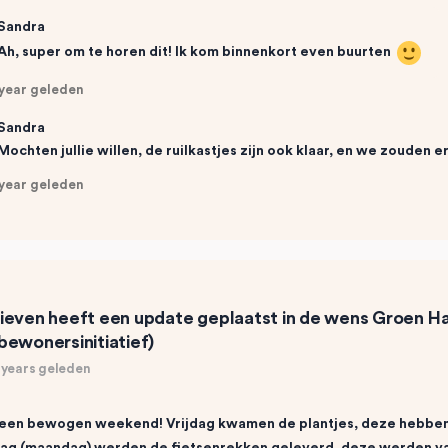
Sandra
Ah, super om te horen dit! Ik kom binnenkort even buurten
 year geleden
Sandra
Mochten jullie willen, de ruilkastjes zijn ook klaar, en we zouden 
 year geleden
ieven
heeft een update geplaatst in de wens
Groen Ha
bewonersinitiatief)
 years geleden
een bewogen weekend! Vrijdag kwamen de plantjes, deze hebben w
ag (maandag) werden de fietsenrekken geleverd, deze werden va