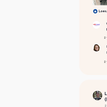
Loes
2
2
L
(
2