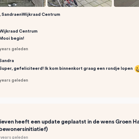
, SandraenWijkraad Centrum
Wijkraad Centrum
Mooi begin!
 years geleden
Sandra
Super, gefeliciteerd! Ik kom binnenkort graag een rondje lopen
 years geleden
ieven
heeft een update geplaatst in de wens
Groen Ha
bewonersinitiatief)
 years geleden