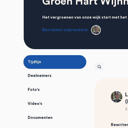
Groen Hart Wijnh
Het vergroenen van onze wijk start met het 
Betrokken wijkraadslid:
Tijdlijn
Open
search
Deelnemers
filters
Foto's
L
(
Video's
2
Documenten
Rewriter