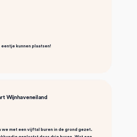
er eentje kunnen plaatsen!
rt Wijnhaveneiland
e met een vijftal buren in de grond gezet.
kkundig geplaatst door drie buren. Wat een