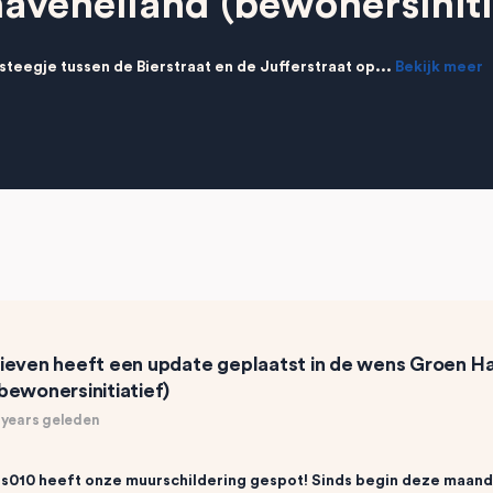
aveneiland (bewonersiniti
steegje tussen de Bierstraat en de Jufferstraat op...
Bekijk meer
ieven
heeft een update geplaatst in de wens
Groen Ha
bewonersinitiatief)
 years geleden
s010 heeft onze muurschildering gespot! Sinds begin deze maand