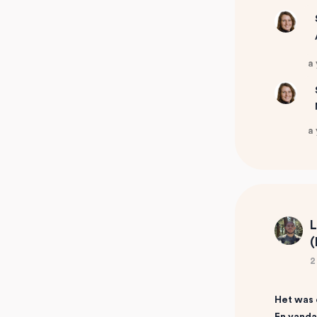
a
a
L
(
2
Het was 
En vanda