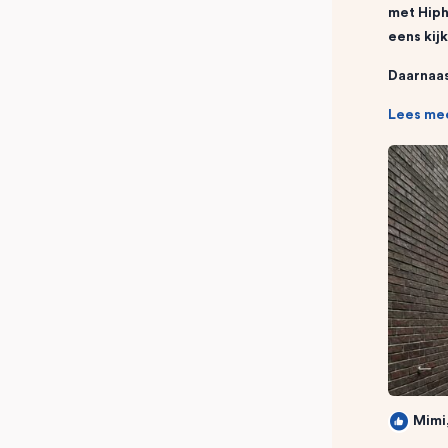
met Hiph
eens kij
Daarnaas
Lees me
Mimi