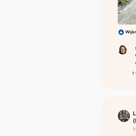
Wijk
2
L
(
2