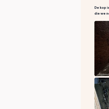
De kop i
die we n