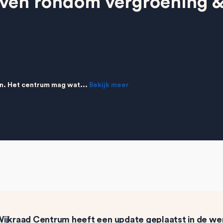
even rondom vergroening 
. Het centrum mag wat...
Bekijk meer
ijkraad Centrum
heeft een update geplaatst in de w