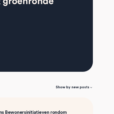
& groenronde
Show by
new posts
ens
Bewonersinitiatieven rondom