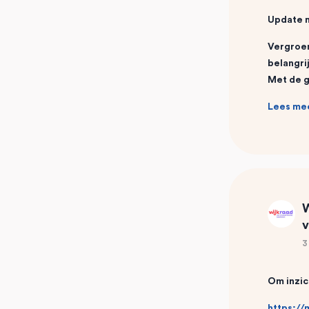
Update n
Vergroen
belangri
Met de g
Lees me
W
v
3
Om inzic
https:/