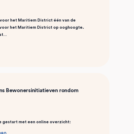
 voor het
Maritiem District één van de
oor het Maritiem District op ooghoogte.
ast…
ens
Bewonersinitiatieven rondom
e gestart met een online overzicht:
380