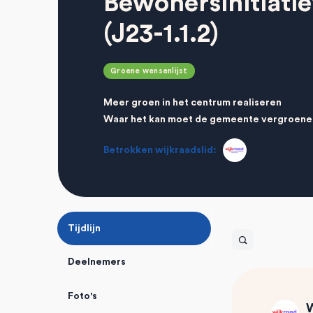
Bewonersinitiati
(J23-1.1.2)
Groene wensenlijst
Meer groen in het centrum realiseren
Waar het kan moet de gemeente vergroenen
Betrokken wijkraadslid:
Tijdlijn
Open
search
Deelnemers
filters
Foto's
W