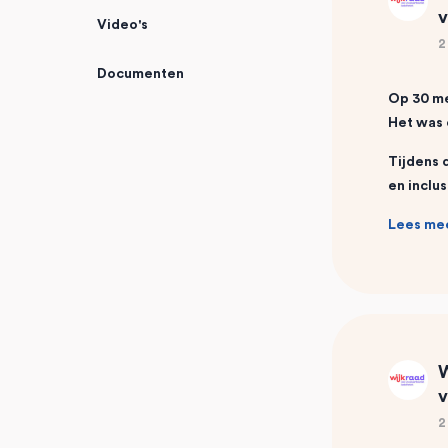
v
Video's
2
Documenten
Op 30 me
Het was 
Tijdens 
en inclu
Lees me
W
v
2