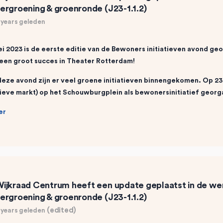
ergroening & groenronde (J23-1.1.2)
 years geleden
i 2023 is de eerste editie van de Bewoners initiatieven avond ge
een groot succes in Theater Rotterdam!
deze avond zijn er veel groene initiatieven binnengekomen. Op
sieve markt) op het Schouwburgplein als bewonersinitiatief geo
er
ijkraad Centrum
heeft een update geplaatst in de w
ergroening & groenronde (J23-1.1.2)
(edited)
 years geleden