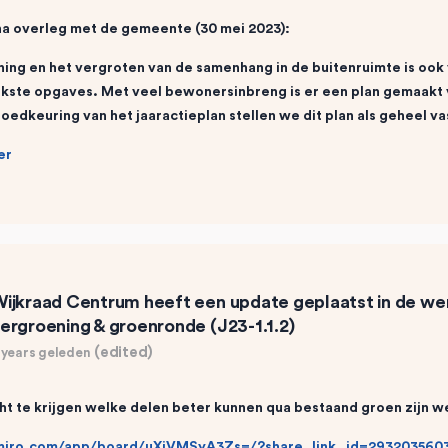
a overleg met de gemeente (30 mei 2023):
ing en het vergroten van de samenhang in de buitenruimte is ook
jkste opgaves. Met veel bewonersinbreng is er een plan
gemaakt v
oedkeuring van het jaaractieplan
stellen we dit plan als geheel v
er
ijkraad Centrum
heeft een update geplaatst in de w
ergroening & groenronde (J23-1.1.2)
(edited)
 years geleden
ht te krijgen welke delen beter kunnen qua bestaand groen zijn w
/miro.com/app/board/uXjVMSyA3Zs=/?share_link_id=293203560