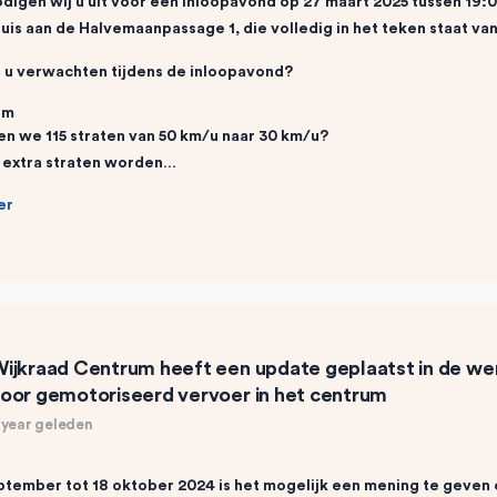
digen wij u uit voor een inloopavond op 27 maart 2025 tussen 19:00
is aan de Halvemaanpassage 1, die volledig in het teken staat van
 u verwachten tijdens de inloopavond?
om
n we 115 straten van 50 km/u naar 30 km/u?
 extra straten worden…
er
ijkraad Centrum
heeft een update geplaatst in de w
oor gemotoriseerd vervoer in het centrum
 year geleden
ptember tot 18 oktober 2024 is het mogelijk een mening te geven