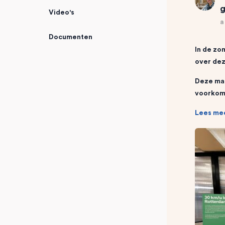
g
Video's
a
Documenten
In de zo
over dez
Deze maa
voorkome
Lees me