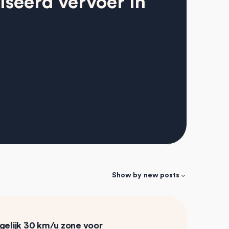
iseerd vervoer in
Show by
new posts
elijk 30 km/u zone voor