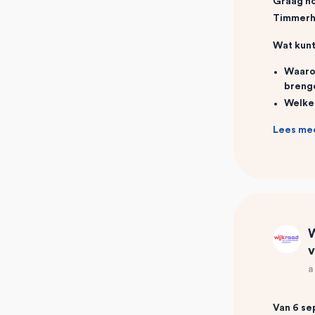
Graag no
Timmerhu
Wat kunt
Waar
brenge
Welke
Lees me
W
v
a
Van 6 se