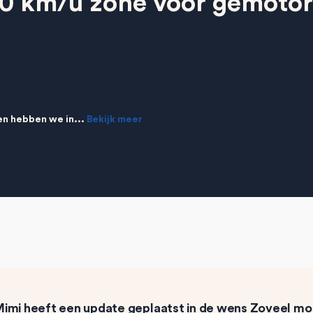
30 km/u zone voor gemotor
en hebben we in...
Bekijk meer
Mimi
heeft een update geplaatst in de wens
Zoveel mog