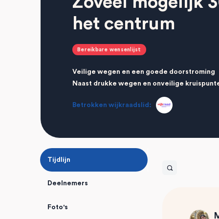
Zoveel mogelijk 
het centrum
Bereikbare wensenlijst
Veilige wegen en een goede doorstroming
Naast drukke wegen en onveilige kruispunt
Betrokken wijkraadslid:
Tijdlijn
Open
search
Deelnemers
filters
Foto's