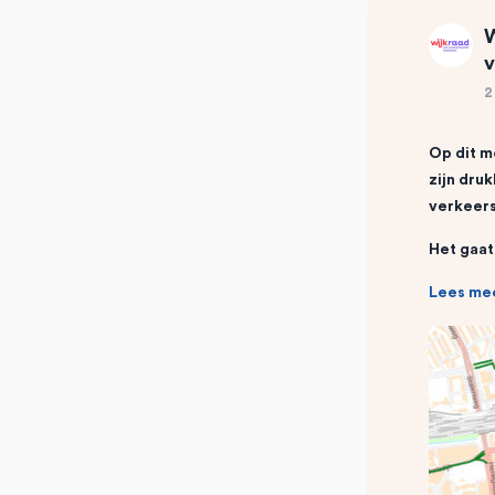
W
v
2
Op dit m
zijn dru
verkeers
Het gaat
Lees me