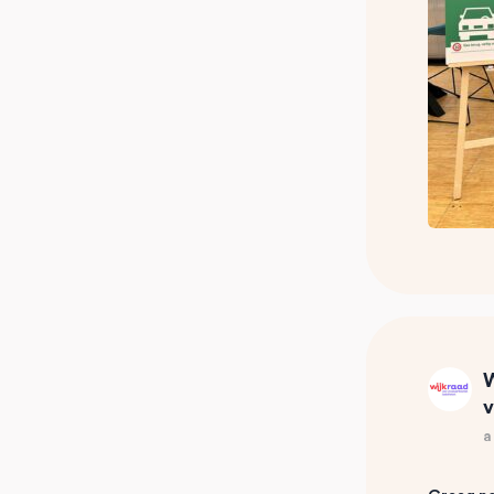
W
v
a