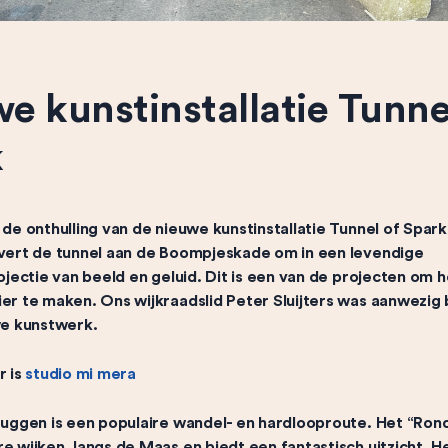
e kunstinstallatie Tunne
k
de onthulling van de nieuwe kunstinstallatie Tunnel of Spark
vert de tunnel aan de Boompjeskade om in een levendige
ojectie van beeld en geluid. Dit is een van de projecten om 
r te maken. Ons wijkraadslid Peter Sluijters was aanwezig 
we kunstwerk.
r is
studio m
i mera
uggen is een populaire wandel- en hardlooproute. Het “Rond
 wijken, langs de Maas en biedt een fantastisch uitzicht. H