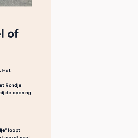
l of
. Het
het Rondje
bij de opening
je” loopt
et wordt veel