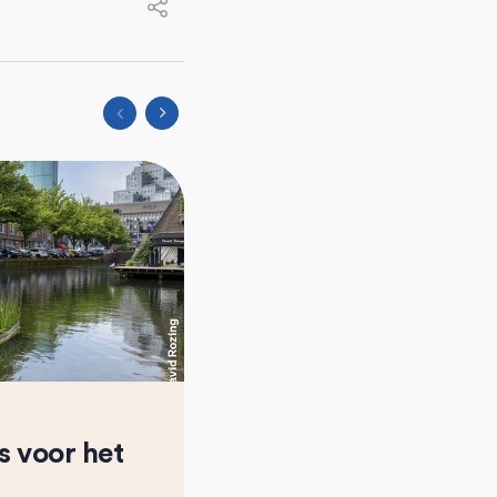
s voor het
Takkenhekwerk het
gerenoveerd