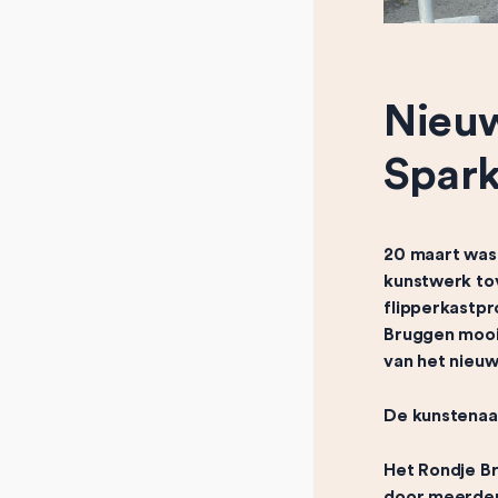
Nieuw
Spar
20 maart was 
kunstwerk to
flipperkastpr
Bruggen mooie
van het nieu
De kunstenaa
Het Rondje Br
door meerdere