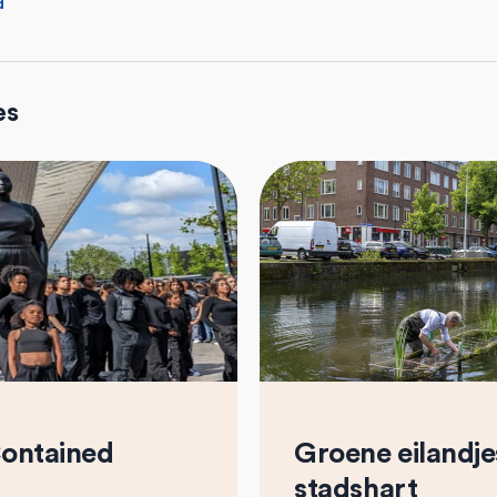
d
es
ontained
Groene eilandje
stadshart