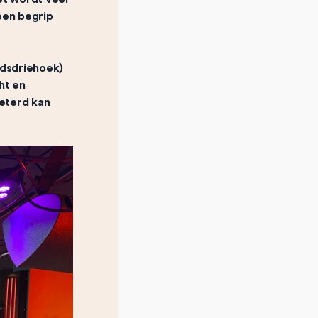
een begrip
adsdriehoek)
ht en
eterd kan